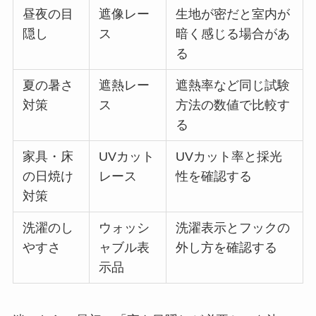
昼夜の目
遮像レー
生地が密だと室内が
隠し
ス
暗く感じる場合があ
る
夏の暑さ
遮熱レー
遮熱率など同じ試験
対策
ス
方法の数値で比較す
る
家具・床
UVカット
UVカット率と採光
の日焼け
レース
性を確認する
対策
洗濯のし
ウォッシ
洗濯表示とフックの
やすさ
ャブル表
外し方を確認する
示品